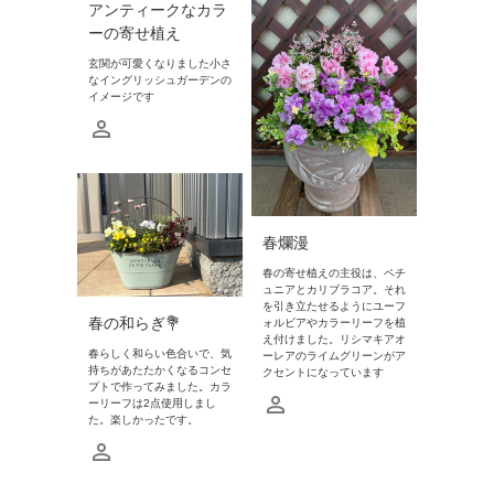
アンティークなカラ
ーの寄せ植え
玄関が可愛くなりました小さ
なイングリッシュガーデンの
イメージです
春爛漫
春の寄せ植えの主役は、ペチ
ュニアとカリブラコア。それ
を引き立たせるようにユーフ
春の和らぎ💐
ォルビアやカラーリーフを植
え付けました。リシマキアオ
春らしく和らい色合いで、気
ーレアのライムグリーンがア
持ちがあたたかくなるコンセ
クセントになっています
プトで作ってみました。カラ
ーリーフは2点使用しまし
た。楽しかったです。