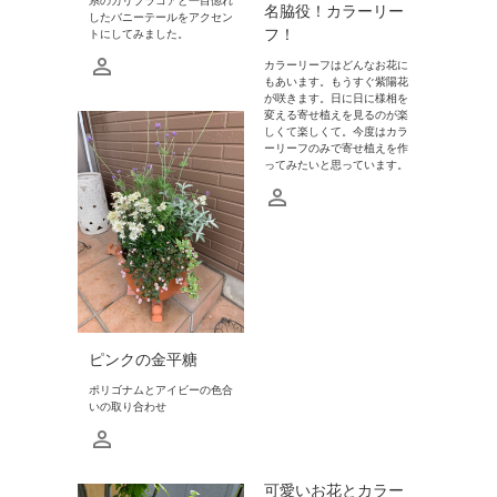
系のカリブラコアと一目惚れ
名脇役！カラーリー
したバニーテールをアクセン
フ！
トにしてみました。
カラーリーフはどんなお花に
もあいます。もうすぐ紫陽花
が咲きます。日に日に様相を
変える寄せ植えを見るのが楽
しくて楽しくて。今度はカラ
ーリーフのみで寄せ植えを作
ってみたいと思っています。
ピンクの金平糖
ポリゴナムとアイビーの色合
いの取り合わせ
可愛いお花とカラー