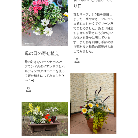
り口
花とリーフ、計5種を使用し
ました。爽やかさ、フレッシ
ュ感を出したくてグリーン系
でまとめました。あまり目立
ちませんが暑さにも負けない
力強さを静かに表していま
す。また影を利用し季節の移
り変わりと植物の躍動感も出
してみました。
母の日の寄せ植え
母の好きなバーベナとDCM
ブランドのダイアンサスとハ
ルディンのクローバーを使っ
て寄せ植えにしてみました(●
´ω｀●)