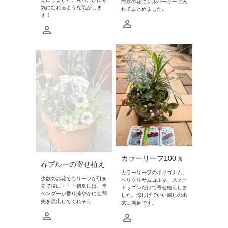
白系の花にシルバーリーフ入
気になれるような気がしま
れてまとめました。
す！
カラーリーフ100％
春ブルーの寄せ植え
カラーリーフのポリゴナム、
少数のお花でもリーフが引き
ヘリクリサムコルマ、スノー
立て役に・・・初夏には、ラ
ドラゴンだけで寄せ植えしま
ベンダーが香り涼やかに玄関
した。涼しげでいい感じの出
先を演出してくれそう
来に満足です。