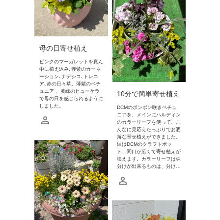
母の日寄せ植え
ピンクのマーガレットを真ん
中に植え込み､赤紫のカーネ
ーション､ナデシコ､トレニ
ア､赤の日々草、薄紫のペチ
ュニア 、黄緑のヒューケラ
10分で簡単寄せ植え
で母の日を感じられるように
しました。
DCMのポンポン咲きペチュ
ニアを、メインにハルディン
のカラーリーフを使って、こ
んなに見応えたっぷりでお洒
落な寄せ植えができました。
鉢はDCMのクラフトポッ
ト、間口が広くて寄せ植えが
映えます。カラーリーフは株
分けが出来るものは、分け…