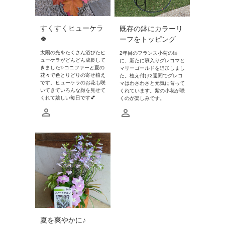
すくすくヒューケラ
既存の鉢にカラーリ
🍀
ーフをトッピング
太陽の光をたくさん浴びたヒ
2年目のフランス小菊の鉢
ューケラがどんどん成長して
に、新たに班入りグレコマと
きました✨コニファーと夏の
マリーゴールドを追加しまし
花々で色とりどりの寄せ植え
た。植え付け2週間でグレコ
です。ヒューケラのお花も咲
マはわさわさと元気に育って
いてきていろんな顔を見せて
くれています。紫の小花が咲
くれて嬉しい毎日です💕
くのが楽しみです。
夏を爽やかに♪