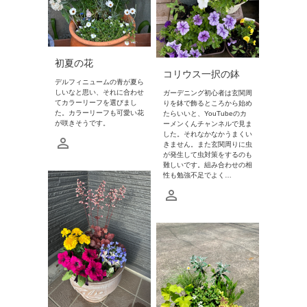
初夏の花
コリウス一択の鉢
デルフィニュームの青が夏ら
しいなと思い、それに合わせ
ガーデニング初心者は玄関周
てカラーリーフを選びまし
りを鉢で飾るところから始め
た。カラーリーフも可愛い花
たらいいと、YouTubeのカ
が咲きそうです。
ーメンくんチャンネルで見ま
した。それなかなかうまくい
きません。また玄関周りに虫
が発生して虫対策をするのも
難しいです。組み合わせの相
性も勉強不足でよく…