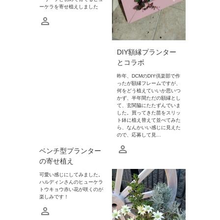
ーケラを寄せ植えしました
DIY額縁プランター
とコラボ
昨年、DCMのDIY倶楽部で作
ったが額縁フレームですが、
何をどう植えていいか思いつ
かず、半年間ただの額縁とし
て、玄関脇にたたずんでいま
した。買ってきた苗をスリッ
ト鉢に植え替えて並べてみた
ら、なんかいい感じに見えた
ので、応募して見…
ベンチ型プランター
の寄せ植え
可愛い感じにしてみました。
ハルディンさんのヒューケラ
トウキョウ赤い花が咲くのが
楽しみです！