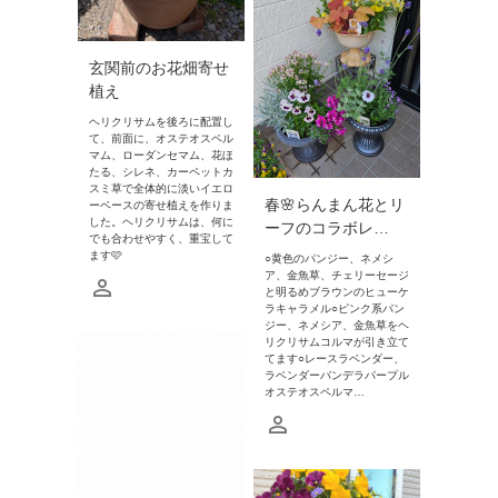
玄関前のお花畑寄せ
植え
ヘリクリサムを後ろに配置し
て、前面に、オステオスペル
マム、ローダンセマム、花ほ
たる、シレネ、カーペットカ
スミ草で全体的に淡いイエロ
春🌸らんまん花とリ
ーベースの寄せ植えを作りま
した。ヘリクリサムは、何に
ーフのコラボレ…
でも合わせやすく、重宝して
ます🩷
○黄色のパンジー、ネメシ
ア、金魚草、チェリーセージ
と明るめブラウンのヒューケ
ラキャラメル○ピンク系パン
ジー、ネメシア、金魚草をヘ
リクリサムコルマが引き立て
てます○レースラベンダー、
ラベンダーバンデラパープル
オステオスペルマ…