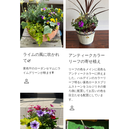
ライムの風に吹かれ
アンティークカラー
て🌿‬
リーフの寄せ植え
黄色💛のローダンセマムにラ
リーフの色をメインに花色も
イムグリーンが映ます❣️
アンティークカラーに抑えま
した。ハルデインのカラーリ
ーフ明るい葉色ロータスブリ
ムストーンをコルジリネの後
ろ側に配置してお互いの色を
目立たせる配置にしていま
す。