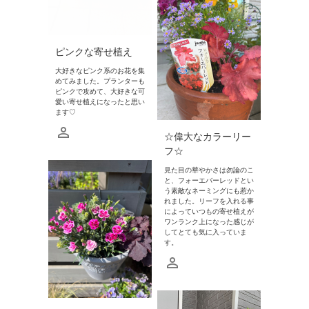
ピンクな寄せ植え
大好きなピンク系のお花を集
めてみました。プランターも
ピンクで攻めて、大好きな可
愛い寄せ植えになったと思い
ます♡
☆偉大なカラーリー
フ☆
見た目の華やかさは勿論のこ
と、フォーエバーレッドとい
う素敵なネーミングにも惹か
れました。リーフを入れる事
によっていつもの寄せ植えが
ワンランク上になった感じが
してとても気に入っていま
す。