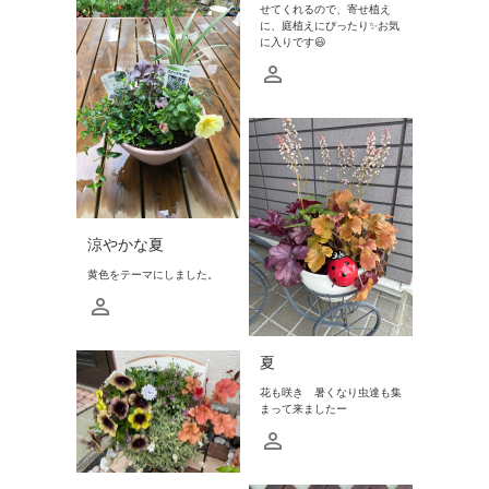
せてくれるので、寄せ植え
に、庭植えにぴったり✨お気
に入りです😃
涼やかな夏
黄色をテーマにしました。
夏
花も咲き 暑くなり虫達も集
まって来ましたー