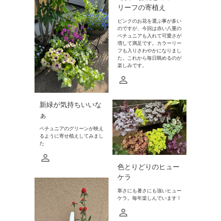
リーフの寄植え
ピンクのお花を選ぶ事が多い
のですが、今回は赤い八重の
ペチュニアも入れて可愛さが
増して満足です。カラーリー
フも入りさわやかになりまし
た。これから毎日眺めるのが
楽しみです。
新緑が気持ちいいな
ぁ
ペチュニアのグリーンが映え
るように寄せ植えしてみまし
た
色とりどりのヒュー
ケラ
寒さにも暑さにも強いヒュー
ケラ。毎年楽しんでいます！