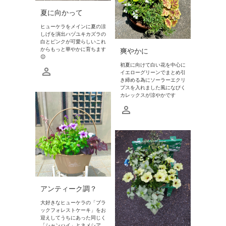
夏に向かって
ヒューケラをメインに夏の涼
しげを演出ハヅユキカズラの
白とピンクが可愛らしいこれ
からもっと華やかに育ちます
爽やかに
😌
初夏に向けて白い花を中心に
イエローグリーンでまとめ引
き締める為にソーラーエクリ
プスを入れました風になびく
カレックスが涼やかです
アンティーク調？
大好きなヒューケラの「ブラ
ックフォレストケーキ」をお
迎えしてうちにあった同じく
「シャンハイ」とネメシア