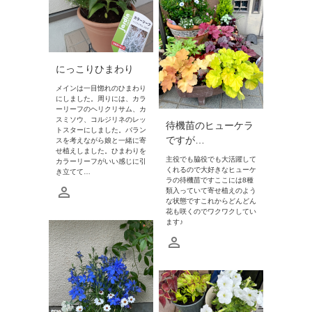
にっこりひまわり
メインは一目惚れのひまわり
にしました。周りには、カラ
ーリーフのヘリクリサム、カ
スミソウ、コルジリネのレッ
待機苗のヒューケラ
トスターにしました。バラン
ですが…
スを考えながら娘と一緒に寄
せ植えしました。ひまわりを
主役でも脇役でも大活躍して
カラーリーフがいい感じに引
くれるので大好きなヒューケ
き立てて…
ラの待機苗ですここには8種
類入っていて寄せ植えのよう
な状態ですこれからどんどん
花も咲くのでワクワクしてい
ます♪