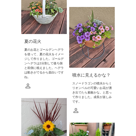
夏の花火
夏のお花とゴールデンヘデラ
を使って、夏の花火をイメー
ジして作りました。ゴールデ
ンヘデラは2分割して後ろ側
と前側に植えました。ヘデラ
は動きがでるから面白いです
噴水に見えるかな？
ね。
スノードラゴンの噴水からミ
リオンベルの可愛いお花が湧
き出でたら素敵かな。と思っ
て作りました。成長が楽しみ
です。