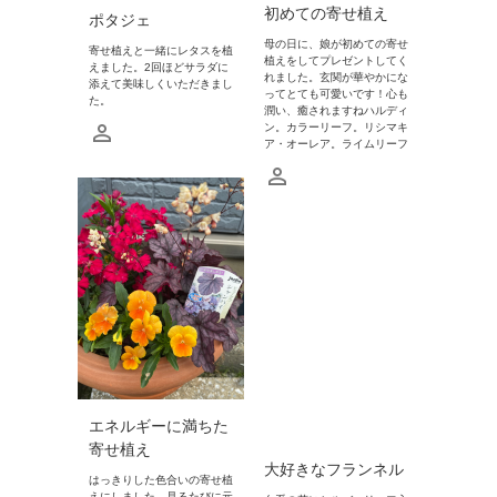
初めての寄せ植え
ポタジェ
母の日に、娘が初めての寄せ
寄せ植えと一緒にレタスを植
植えをしてプレゼントしてく
えました。2回ほどサラダに
れました。玄関が華やかにな
添えて美味しくいただきまし
ってとても可愛いです！心も
た。
潤い、癒されますねハルディ
ン。カラーリーフ。リシマキ
ア・オーレア。ライムリーフ
エネルギーに満ちた
寄せ植え
大好きなフランネル
はっきりした色合いの寄せ植
えにしました。見るたびに元