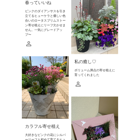
春っていいね
ピンクのダイアンサスを引き
立てるヒューケラと優しい色
合いのロータスブリムストー
ン寄せ植えにリーフ欠かせま
せん。一気にグレードアッ
プ〜
私の癒し♡
ボリューム満点の寄せ植えに
育ってくれました
カラフル寄せ植え
大好きなピンクの花にシルバ
ーリーフと初めて育てるヒュ