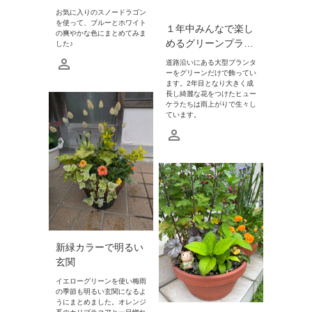
お気に入りのスノードラゴン
を使って、ブルーとホワイト
１年中みんなで楽し
の爽やかな色にまとめてみま
めるグリーンプラ…
した♪
道路沿いにある大型プランタ
ーをグリーンだけで飾ってい
ます。2年目となり大きく成
長し綺麗な花をつけたヒュー
ケラたちは雨上がりで生々し
ています。
新緑カラーで明るい
玄関
イエローグリーンを使い梅雨
の季節も明るい玄関になるよ
うにまとめました。オレンジ