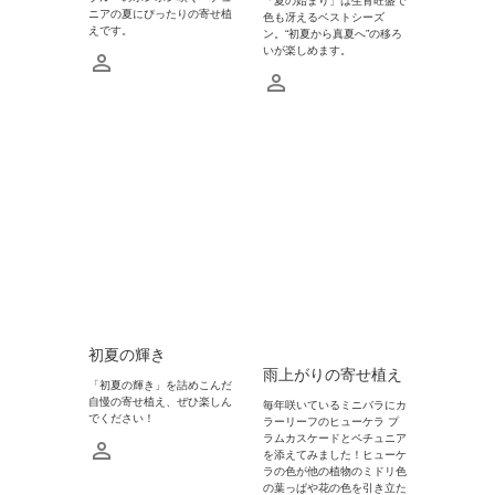
「夏の始まり」は生育旺盛で
ニアの夏にぴったりの寄せ植
色も冴えるベストシーズ
えです。
ン。“初夏から真夏へ”の移ろ
いが楽しめます。
初夏の輝き
雨上がりの寄せ植え
「初夏の輝き」を詰めこんだ
自慢の寄せ植え、ぜひ楽しん
毎年咲いているミニバラにカ
でください！
ラーリーフのヒューケラ プ
ラムカスケードとペチュニア
を添えてみました！ヒューケ
ラの色が他の植物のミドリ色
の葉っぱや花の色を引き立た