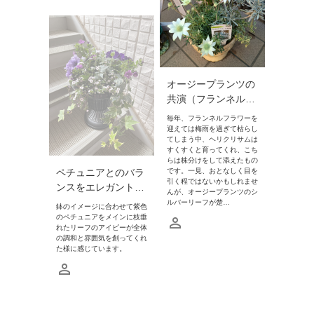
オージープランツの
共演（フランネル…
毎年、フランネルフラワーを
迎えては梅雨を過ぎて枯らし
てしまう中、ヘリクリサムは
すくすくと育ってくれ、こち
らは株分けをして添えたもの
ペチュニアとのバラ
です。一見、おとなしく目を
引く程ではないかもしれませ
ンスをエレガント…
んが、オージープランツのシ
ルバーリーフが楚…
鉢のイメージに合わせて紫色
のペチュニアをメインに枝垂
れたリーフのアイビーが全体
の調和と雰囲気を創ってくれ
た様に感じています。